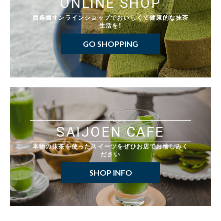
ONLINE SHOP
西条園オンラインショップでおいしくて健康的な抹茶
生活を！
GO SHOPPING
SAIJOEN CAFE
本物の抹茶を使ったスイーツをぜひお店でお愉しみく
ださい
SHOP INFO