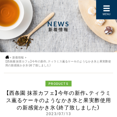
MENU
NEWS
新着情報
>
新着情報
>
【西条園 抹茶カフェ】今年の新作、ティラミス薫るケーキのようなかき氷と果実酢使
用の新感覚かき氷（終了致しました）
PRODUCTS
【西条園 抹茶カフェ】今年の新作、ティラミ
ス薫るケーキのようなかき氷と果実酢使用
の新感覚かき氷（終了致しました）
2023/07/13