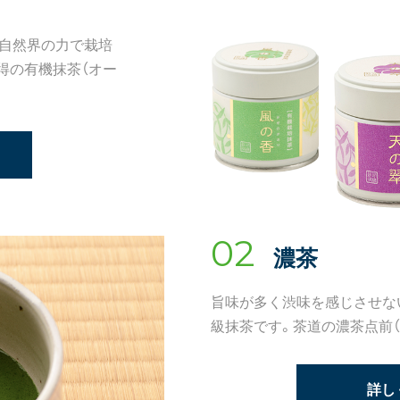
自然界の力で栽培
得の有機抹茶（オー
02
濃茶
旨味が多く渋味を感じさせな
級抹茶です。茶道の濃茶点前（
詳し