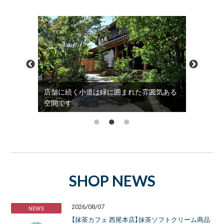
雰囲気ある
抹茶をはじめ緑茶やスイーツまで豊富な品
歴史を感
揃え
ド
SHOP NEWS
2026/08/07
NEWS
【抹茶カフェ 西尾本店】抹茶ソフトクリーム商品