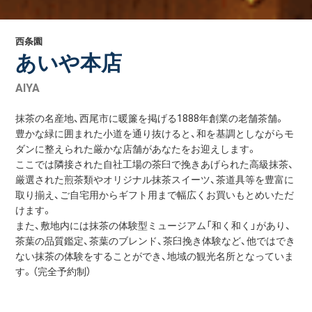
西条園
あいや本店
AIYA
抹茶の名産地、西尾市に暖簾を掲げる1888年創業の老舗茶舗。
豊かな緑に囲まれた小道を通り抜けると、和を基調としながらモ
ダンに整えられた厳かな店舗があなたをお迎えします。
ここでは隣接された自社工場の茶臼で挽きあげられた高級抹茶、
厳選された煎茶類やオリジナル抹茶スイーツ、茶道具等を豊富に
取り揃え、ご自宅用からギフト用まで幅広くお買いもとめいただ
けます。
また、敷地内には抹茶の体験型ミュージアム「和く和く」があり、
茶葉の品質鑑定、茶葉のブレンド、茶臼挽き体験など、他ではでき
ない抹茶の体験をすることができ、地域の観光名所となっていま
す。（完全予約制）