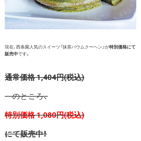
現在、西条園人気のスイーツ『抹茶バウムクーヘン』が
特別価格にて
販売中
です。
通常価格 1,404円(税込)
のところ、
特別価格 1,080円(税込)
にて販売中！