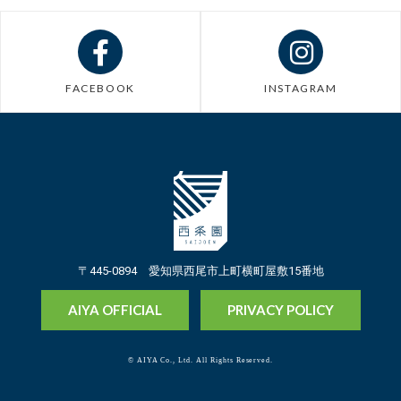
FACEBOOK
INSTAGRAM
〒445-0894 愛知県西尾市上町横町屋敷15番地
AIYA OFFICIAL
PRIVACY POLICY
© AIYA Co., Ltd. All Rights Reserved.