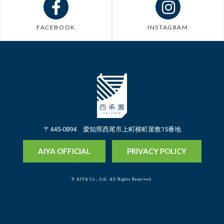
FACEBOOK
INSTAGRAM
〒445-0894 愛知県西尾市上町横町屋敷15番地
AIYA OFFICIAL
PRIVACY POLICY
© AIYA Co., Ltd. All Rights Reserved.