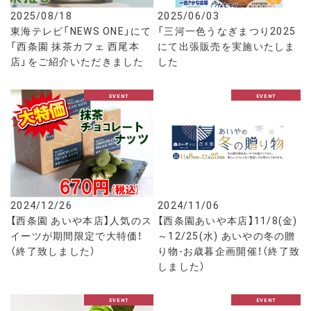
2025/08/18
2025/06/03
東海テレビ「NEWS ONE」にて
「三河一色うなぎまつり2025
「西条園 抹茶カフェ 西尾本
にて出張販売を実施いたしま
店」をご紹介いただきました
した
EVENT
EVENT
2024/12/26
2024/11/06
【西条園 あいや本店】人気のス
【西条園あいや本店】11/8(金)
イーツが期間限定で大特価！
～12/25(水) あいやの冬の贈
（終了致しました）
り物-お歳暮企画開催！（終了致
しました）
EVENT
EVENT