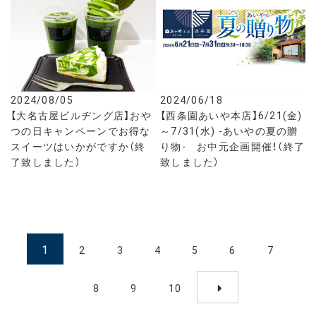
2024/08/05
2024/06/18
【大名古屋ビルヂング店】おや
【西条園あいや本店】6/21(金)
つの日キャンペーンでお得な
～7/31(水) -あいやの夏の贈
スイーツはいかがですか（終
り物- お中元企画開催！（終了
了致しました）
致しました）
1
2
3
4
5
6
7
8
9
10