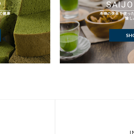
P
SAIJO
て健康
本物の抹茶を使っ
愉し
SH
I