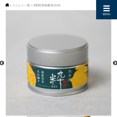
>
メニュー 一覧
>
[薄茶] 西条園 粋(SUI)
MENU